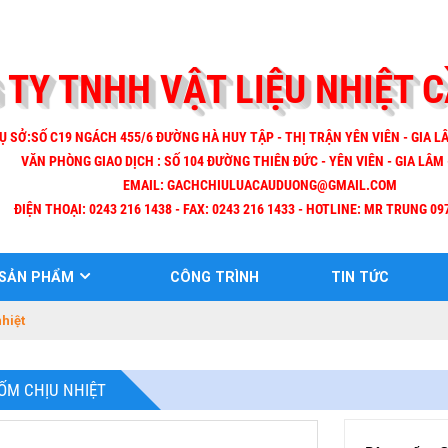
 TY TNHH VẬT LIỆU NHIỆT 
Ụ SỞ:SỐ C19 NGÁCH 455/6 ĐƯỜNG HÀ HUY TẬP - THỊ TRẬN YÊN VIÊN - GIA LÂ
VĂN PHÒNG GIAO DỊCH : SỐ 104 ĐƯỜNG THIÊN ĐỨC - YÊN VIÊN - GIA LÂM 
EMAIL:
GACHCHIULUACAUDUONG@GMAIL.COM
ĐIỆN THOẠI: 0243 216 1438 - FAX: 0243 216 1433 - HOTLINE: MR TRUNG 09
SẢN PHẨM
CÔNG TRÌNH
TIN TỨC
hiệt
ỐM CHỊU NHIỆT