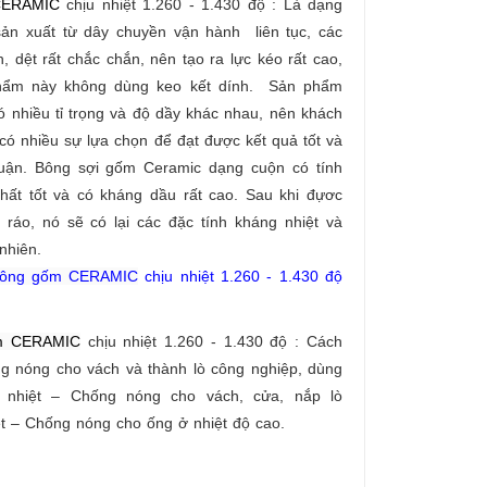
CERAMIC
chịu nhiệt 1.260 - 1.430 độ : Là
dạng
ản xuất từ dây chuyền vận hành liên tục, các
, dệt rất chắc chắn, nên tạo ra lực kéo rất cao,
hẩm này không dùng keo kết dính. Sản phẩm
 nhiều tỉ trọng và độ dầy khác nhau, nên khách
 có nhiều sự lựa chọn để đạt được kết quả tốt và
huận. Bông sợi gốm Ceramic dạng cuộn có tính
ất tốt và có kháng dầu rất cao. Sau khi đựơc
 ráo, nó sẽ có lại các đặc tính kháng nhiệt và
 nhiên.
ông gốm CERAMIC
chịu nhiệt 1.260 - 1.430 độ
m CERAMIC
chịu nhiệt 1.260 - 1.430 độ :
Cách
́ng nóng cho vách và thành lò công nghiệp, dùng
nhiệt – Chống nóng cho vách, cửa, nắp lò
 – Chống nóng cho ống ở nhiệt độ cao.