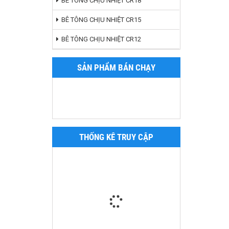
BÊ TÔNG CHỊU NHIỆT CR18
BÊ TÔNG CHỊU NHIỆT CR15
BÊ TÔNG CHỊU NHIỆT CR12
SẢN PHẨM BÁN CHẠY
THỐNG KÊ TRUY CẬP
BỘT CHỊU LỬA