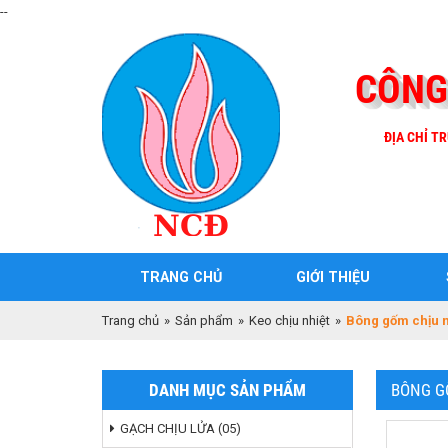
--
CÔNG
ĐỊA CHỈ TR
TRANG CHỦ
GIỚI THIỆU
Trang chủ
»
Sản phẩm
»
Keo chịu nhiệt
»
Bông gốm chịu n
DANH MỤC SẢN PHẨM
BÔNG G
GẠCH CHỊU LỬA (05)