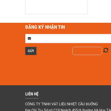
Liên hệ
ĐĂNG KÝ NHẬN TIN
Keo chịu nhiệt
Liên hệ
LIÊN HỆ
CÔNG TY TNHH VẬT LIỆU NHIỆT CẦU ĐUỐNG
Địa Chỉ Trụ Sở:số C19 Ngách 455/6 Đường Hà Huy Tập 