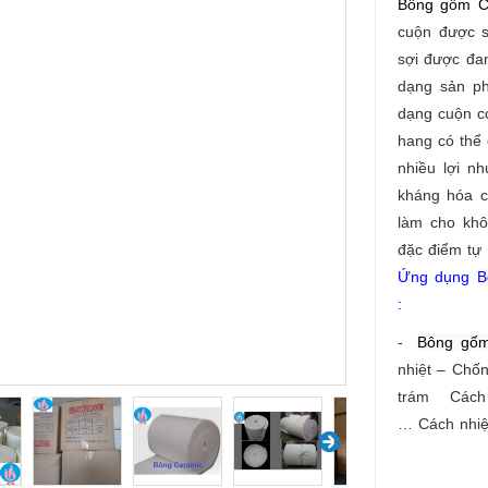
Bông gốm 
cuộn được s
sợi được đan
dạng sản p
dạng cuộn có
hang có thể
nhiều lợi n
kháng hóa ch
làm cho khô
đặc điểm tự
Ứng dụng
B
:
-
Bông gố
nhiệt – Chô
trám Cách 
… Cách nhiệt