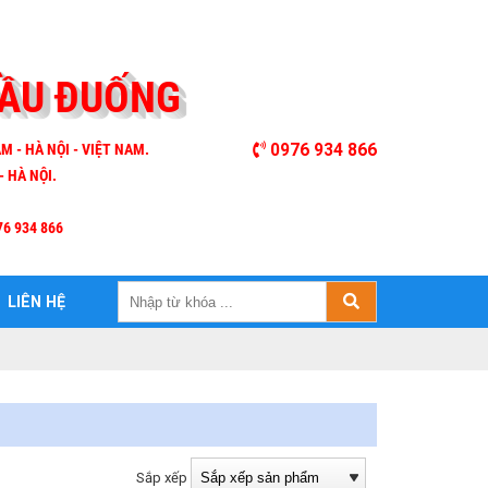
CẦU ĐUỐNG
M - HÀ NỘI - VIỆT NAM.
0976 934 866
- HÀ NỘI.
76 934 866
LIÊN HỆ
Sắp xếp