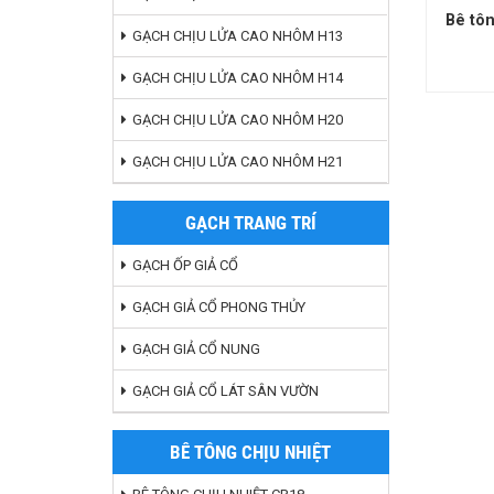
Bê tôn
GẠCH CHỊU LỬA CAO NHÔM H13
GẠCH CHỊU LỬA CAO NHÔM H14
GẠCH CHỊU LỬA CAO NHÔM H20
GẠCH CHỊU LỬA CAO NHÔM H21
GẠCH TRANG TRÍ
GẠCH ỐP GIẢ CỔ
GẠCH GIẢ CỔ PHONG THỦY
GẠCH GIẢ CỔ NUNG
GẠCH GIẢ CỔ LÁT SÂN VƯỜN
BÊ TÔNG CHỊU NHIỆT