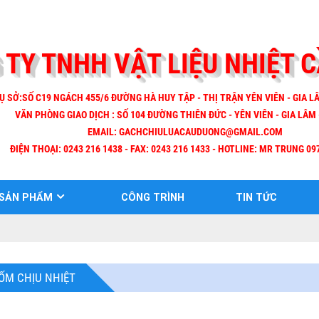
 TY TNHH VẬT LIỆU NHIỆT 
Ụ SỞ:SỐ C19 NGÁCH 455/6 ĐƯỜNG HÀ HUY TẬP - THỊ TRẬN YÊN VIÊN - GIA LÂ
VĂN PHÒNG GIAO DỊCH : SỐ 104 ĐƯỜNG THIÊN ĐỨC - YÊN VIÊN - GIA LÂM 
EMAIL:
GACHCHIULUACAUDUONG@GMAIL.COM
ĐIỆN THOẠI: 0243 216 1438 - FAX: 0243 216 1433 - HOTLINE: MR TRUNG 09
SẢN PHẨM
CÔNG TRÌNH
TIN TỨC
ỐM CHỊU NHIỆT