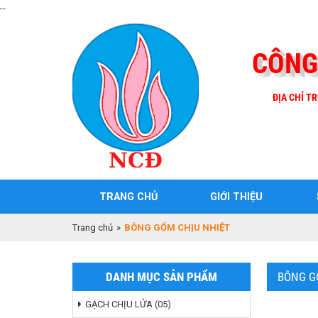
--
CÔNG
ĐỊA CHỈ TR
TRANG CHỦ
GIỚI THIỆU
Trang chủ
»
BÔNG GỐM CHỊU NHIỆT
DANH MỤC SẢN PHẨM
BÔNG G
GẠCH CHỊU LỬA (05)