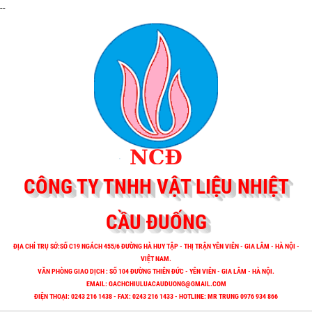
--
CÔNG TY TNHH VẬT LIỆU NHIỆT
CẦU ĐUỐNG
ĐỊA CHỈ TRỤ SỞ:SỐ C19 NGÁCH 455/6 ĐƯỜNG HÀ HUY TẬP - THỊ TRẬN YÊN VIÊN - GIA LÂM - HÀ NỘI -
VIỆT NAM.
VĂN PHÒNG GIAO DỊCH : SỐ 104 ĐƯỜNG THIÊN ĐỨC - YÊN VIÊN - GIA LÂM - HÀ NỘI.
EMAIL:
GACHCHIULUACAUDUONG@GMAIL.COM
ĐIỆN THOẠI: 0243 216 1438 - FAX: 0243 216 1433 - HOTLINE: MR TRUNG 0976 934 866