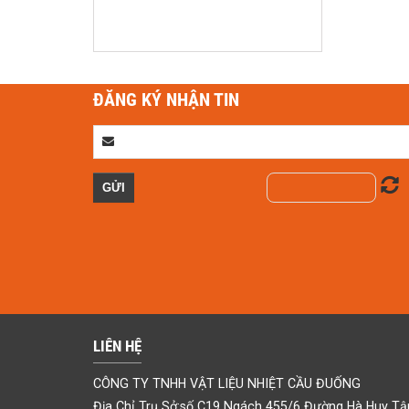
Liên hệ
ĐĂNG KÝ NHẬN TIN
BÔNG ỐNG ĐỊNH HÌNH
Liên hệ
LIÊN HỆ
CÔNG TY TNHH VẬT LIỆU NHIỆT CẦU ĐUỐNG
Địa Chỉ Trụ Sở:số C19 Ngách 455/6 Đường Hà Huy Tập 