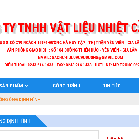
 TY TNHH VẬT LIỆU NHIỆT 
Ụ SỞ:SỐ C19 NGÁCH 455/6 ĐƯỜNG HÀ HUY TẬP - THỊ TRẬN YÊN VIÊN - GIA LÂ
VĂN PHÒNG GIAO DỊCH : SỐ 104 ĐƯỜNG THIÊN ĐỨC - YÊN VIÊN - GIA LÂM 
EMAIL:
GACHCHIULUACAUDUONG@GMAIL.COM
ĐIỆN THOẠI: 0243 216 1438 - FAX: 0243 216 1433 - HOTLINE: MR TRUNG 09
SẢN PHẨM
CÔNG TRÌNH
TIN TỨC
ÔNG ỐNG ĐỊNH HÌNH
NG ĐỊNH HÌNH