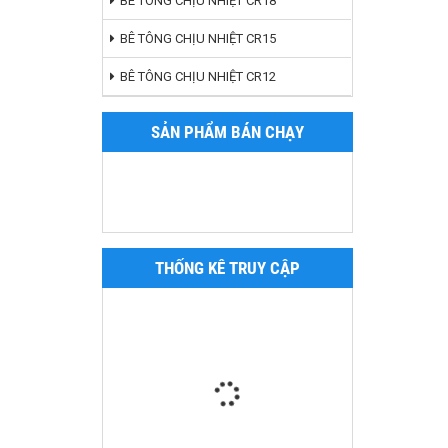
BÊ TÔNG CHỊU NHIỆT CR18
BÊ TÔNG CHỊU NHIỆT CR15
BÊ TÔNG CHỊU NHIỆT CR12
SẢN PHẨM BÁN CHẠY
THỐNG KÊ TRUY CẬP
Gạch chịu lửa axit