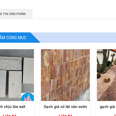
G TIN SẢN PHẨM
ẨM CÙNG MỤC
h chịu lửa axit
Gạch giả cổ lát sân vườn
gạch giả 