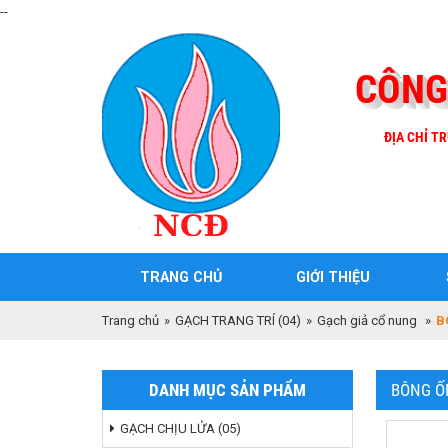
--
CÔNG
ĐỊA CHỈ TR
TRANG CHỦ
GIỚI THIỆU
Trang chủ
»
GẠCH TRANG TRÍ (04)
»
Gạch giả cổ nung
»
B
DANH MỤC SẢN PHẨM
BÔNG Ố
GẠCH CHỊU LỬA (05)