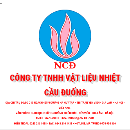
--
CÔNG TY TNHH VẬT LIỆU NHIỆT
CẦU ĐUỐNG
ĐỊA CHỈ TRỤ SỞ:SỐ C19 NGÁCH 455/6 ĐƯỜNG HÀ HUY TẬP - THỊ TRẬN YÊN VIÊN - GIA LÂM - HÀ NỘI -
VIỆT NAM.
VĂN PHÒNG GIAO DỊCH : SỐ 104 ĐƯỜNG THIÊN ĐỨC - YÊN VIÊN - GIA LÂM - HÀ NỘI.
EMAIL:
GACHCHIULUACAUDUONG@GMAIL.COM
ĐIỆN THOẠI: 0243 216 1438 - FAX: 0243 216 1433 - HOTLINE: MR TRUNG 0976 934 866